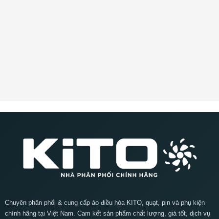
Chuyên phân phối & cung cấp áo điều hòa KITO, quạt, pin và phụ kiện
chính hãng tại Việt Nam. Cam kết sản phẩm chất lượng, giá tốt, dịch vụ