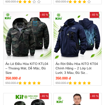
600.000 đ
650.000 đ
- 46 %
- 46 %
Áo Lẻ Điều Hòa KITO KTL04
Áo Rời Điều Hòa KITO KT04
– Thoáng Mát, Dễ Mặc, Đủ
Chính Hãng – 2 Lớp Lót
Size
Lưới, 3 Màu, Đủ Siz...
350.000 đ
350.000 đ
650.000 đ
650.000 đ
- 46 %
- 46 %