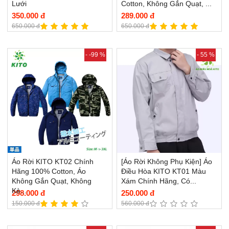
Lưới
Cotton, Không Gắn Quạt, ...
350.000 đ
289.000 đ
650.000 đ
650.000 đ
- -99 %
- 55 %
Áo Rời KITO KT02 Chính
[Áo Rời Không Phụ Kiện] Áo
Hãng 100% Cotton, Áo
Điều Hòa KITO KT01 Màu
Không Gắn Quạt, Không
Xám Chính Hãng, Có...
Kè...
298.000 đ
250.000 đ
150.000 đ
560.000 đ