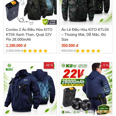
Combo 2 Áo Điều Hòa KITO
Áo Lẻ Điều Hòa KITO KTL04
KT04 Xanh Than, Quạt 22V
– Thoáng Mát, Dễ Mặc, Đủ
Pin 28.000mAh
Size
1.190.000 đ
350.000 đ
1.250.000 đ
650.000 đ
- 46 %
- 5 %