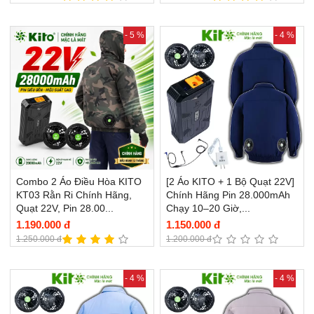
- 5 %
- 4 %
Combo 2 Áo Điều Hòa KITO
[2 Áo KITO + 1 Bộ Quạt 22V]
KT03 Rằn Ri Chính Hãng,
Chính Hãng Pin 28.000mAh
Quạt 22V, Pin 28.00...
Chạy 10–20 Giờ,...
1.190.000 đ
1.150.000 đ
1.250.000 đ
1.200.000 đ
- 4 %
- 4 %