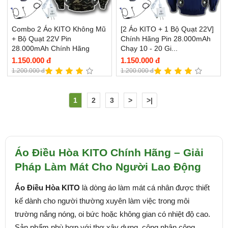
Combo 2 Áo KITO Không Mũ
[2 Áo KITO + 1 Bộ Quạt 22V]
+ Bộ Quạt 22V Pin
Chính Hãng Pin 28.000mAh
28.000mAh Chính Hãng
Chạy 10 - 20 Gi...
1.150.000 đ
1.150.000 đ
1.200.000 đ
1.200.000 đ
1
2
3
>
>|
Áo Điều Hòa KITO Chính Hãng – Giải
Pháp Làm Mát Cho Người Lao Động
Áo Điều Hòa KITO
là dòng áo làm mát cá nhân được thiết
kế dành cho người thường xuyên làm việc trong môi
trường nắng nóng, oi bức hoặc không gian có nhiệt độ cao.
Sản phẩm phù hợp với thợ xây dựng, công nhân công