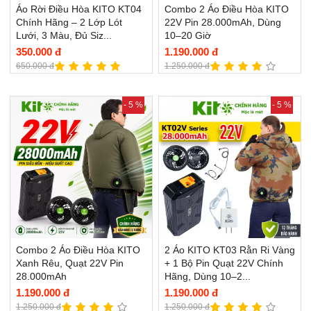
Áo Rời Điều Hòa KITO KT04
Combo 2 Áo Điều Hòa KITO
Chính Hãng – 2 Lớp Lót
22V Pin 28.000mAh, Dùng
Lưới, 3 Màu, Đủ Siz...
10–20 Giờ
350.000 đ
1.190.000 đ
650.000 đ
1.250.000 đ
- 5 %
- 5 %
Combo 2 Áo Điều Hòa KITO
2 Áo KITO KT03 Rằn Ri Vàng
Xanh Rêu, Quạt 22V Pin
+ 1 Bộ Pin Quạt 22V Chính
28.000mAh
Hãng, Dùng 10–2...
1.190.000 đ
1.190.000 đ
1.250.000 đ
1.250.000 đ