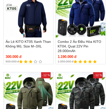
Áo Lẻ KITO KT05 Xanh Than
Combo 2 Áo Điều Hòa KITO
Không Mũ, Size M–3XL
KT04, Quạt 22V Pin
28.000mAh
300.000 đ
1.190.000 đ
600.000 đ
1.350.000 đ
- 12 %
- 12 %