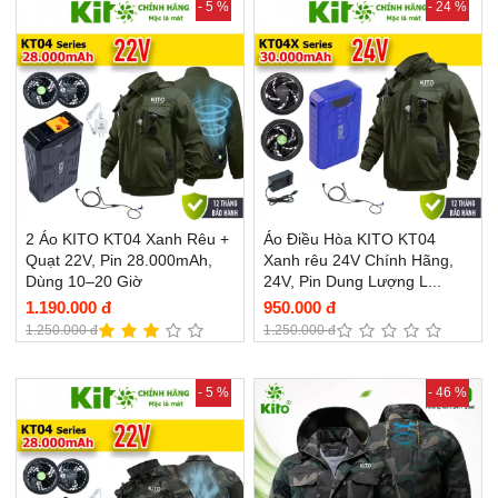
- 5 %
- 24 %
2 Áo KITO KT04 Xanh Rêu +
Áo Điều Hòa KITO KT04
Quạt 22V, Pin 28.000mAh,
Xanh rêu 24V Chính Hãng,
Dùng 10–20 Giờ
24V, Pin Dung Lượng L...
1.190.000 đ
950.000 đ
1.250.000 đ
1.250.000 đ
- 5 %
- 46 %