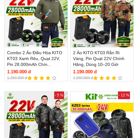
Combo 2 Áo Điều Hòa KITO
2 Áo KITO KT03 Rằn Ri
KT03 Xanh Rêu, Quạt 22V,
Vàng, Pin Quạt 22V Chính
Pin 28.000mAh Chín...
Hãng, Dùng 10–20 Giờ
1.190.000 đ
1.190.000 đ
1.250.000 đ
1.250.000 đ
- 5 %
- 12 %