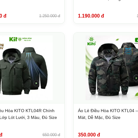
0 đ
1.190.000 đ
1.250.000 đ
iều Hòa KITO KTL04R Chính
Áo Lẻ Điều Hòa KITO KTL04 
Lớp Lót Lưới, 3 Màu, Đủ Size
Mát, Dễ Mặc, Đủ Size
đ
350.000 đ
650.000 đ