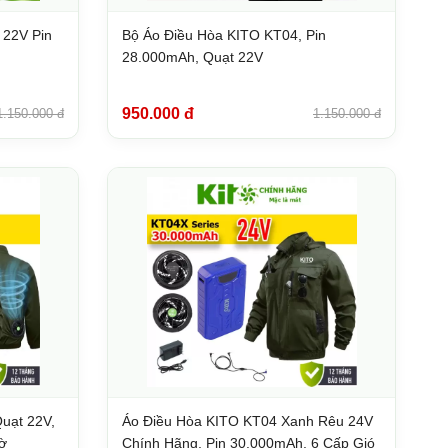
 22V Pin
Bộ Áo Điều Hòa KITO KT04, Pin
28.000mAh, Quạt 22V
950.000 đ
1.150.000 đ
1.150.000 đ
uạt 22V,
Áo Điều Hòa KITO KT04 Xanh Rêu 24V
ờ
Chính Hãng, Pin 30.000mAh, 6 Cấp Gió