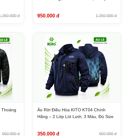
950.000 đ
1.250.000 đ
1.250.000 đ
– Thoáng
Áo Rời Điều Hòa KITO KT04 Chính
Hãng – 2 Lớp Lót Lưới, 3 Màu, Đủ Size
350.000 đ
650.000 đ
650.000 đ