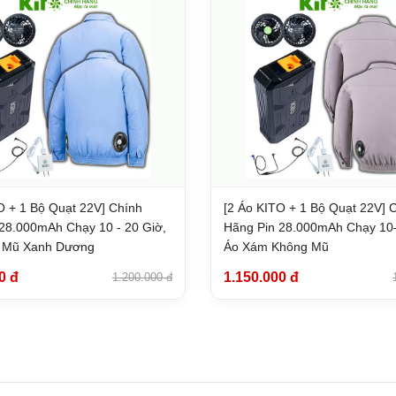
O + 1 Bộ Quạt 22V] Chính
[2 Áo KITO + 1 Bộ Quạt 22V] 
28.000mAh Chạy 10 - 20 Giờ,
Hãng Pin 28.000mAh Chạy 10
 Mũ Xanh Dương
Áo Xám Không Mũ
0 đ
1.150.000 đ
1.200.000 đ