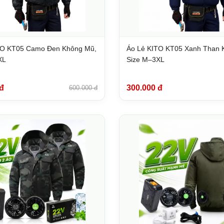
TO KT05 Camo Đen Không Mũ,
Áo Lẻ KITO KT05 Xanh Than 
XL
Size M–3XL
đ
300.000 đ
600.000 đ