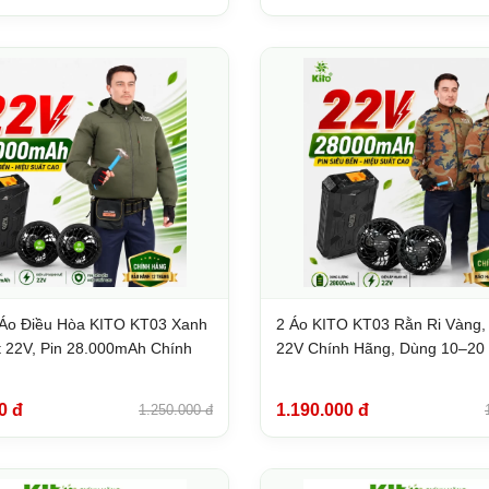
Áo Điều Hòa KITO KT03 Xanh
2 Áo KITO KT03 Rằn Ri Vàng,
 22V, Pin 28.000mAh Chính
22V Chính Hãng, Dùng 10–20
0 đ
1.190.000 đ
1.250.000 đ