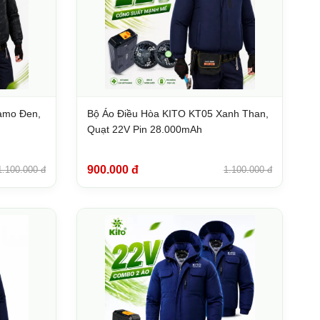
amo Đen,
Bộ Áo Điều Hòa KITO KT05 Xanh Than,
Quạt 22V Pin 28.000mAh
900.000 đ
1.100.000 đ
1.100.000 đ