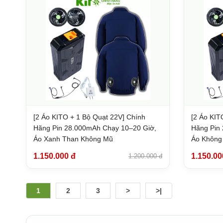
[2 Áo KITO + 1 Bộ Quạt 22V] Chính
[2 Áo KIT
Hãng Pin 28.000mAh Chạy 10–20 Giờ,
Hãng Pin 
Áo Xanh Than Không Mũ
Áo Không
1.150.000 đ
1.150.00
1.200.000 đ
1
2
3
>
>|