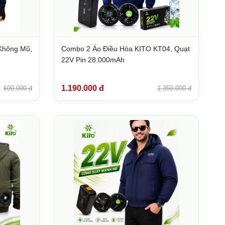
Không Mũ,
Combo 2 Áo Điều Hòa KITO KT04, Quạt
22V Pin 28.000mAh
1.190.000 đ
600.000 đ
1.350.000 đ