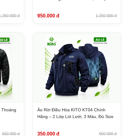
950.000 đ
1.250.000 đ
1.250.000 đ
– Thoáng
Áo Rời Điều Hòa KITO KT04 Chính
Hãng – 2 Lớp Lót Lưới, 3 Màu, Đủ Size
350.000 đ
650.000 đ
650.000 đ