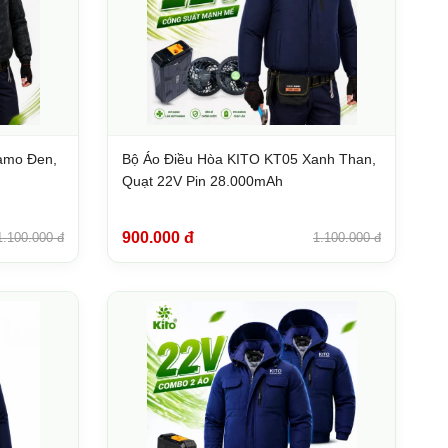
amo Đen,
Bộ Áo Điều Hòa KITO KT05 Xanh Than,
Quạt 22V Pin 28.000mAh
900.000 đ
1.100.000 đ
1.100.000 đ