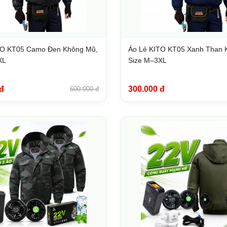
TO KT05 Camo Đen Không Mũ,
Áo Lẻ KITO KT05 Xanh Than 
XL
Size M–3XL
đ
300.000 đ
600.000 đ