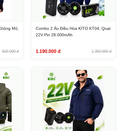
Không Mũ,
Combo 2 Áo Điều Hòa KITO KT04, Quạt
22V Pin 28.000mAh
1.190.000 đ
600.000 đ
1.350.000 đ