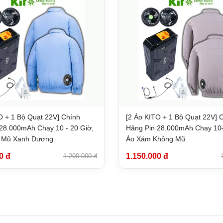
O + 1 Bộ Quạt 22V] Chính
[2 Áo KITO + 1 Bộ Quạt 22V] 
28.000mAh Chạy 10 - 20 Giờ,
Hãng Pin 28.000mAh Chạy 10
 Mũ Xanh Dương
Áo Xám Không Mũ
0 đ
1.150.000 đ
1.200.000 đ