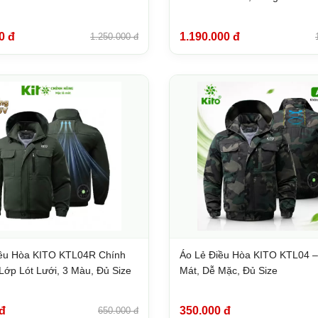
0 đ
1.190.000 đ
1.250.000 đ
iều Hòa KITO KTL04R Chính
Áo Lẻ Điều Hòa KITO KTL04 
Lớp Lót Lưới, 3 Màu, Đủ Size
Mát, Dễ Mặc, Đủ Size
đ
350.000 đ
650.000 đ