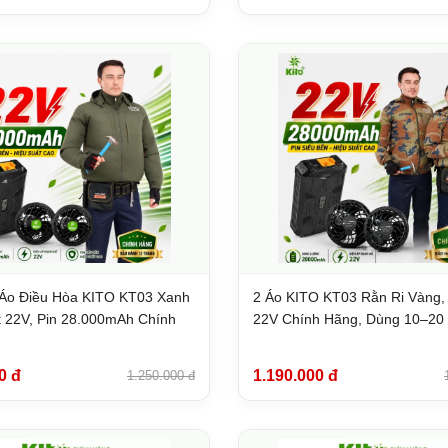
Áo Điều Hòa KITO KT03 Xanh
2 Áo KITO KT03 Rằn Ri Vàng,
 22V, Pin 28.000mAh Chính
22V Chính Hãng, Dùng 10–20
0 đ
1.190.000 đ
1.250.000 đ