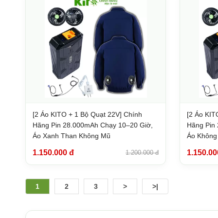
[2 Áo KITO + 1 Bộ Quạt 22V] Chính
[2 Áo KIT
Hãng Pin 28.000mAh Chạy 10–20 Giờ,
Hãng Pin 
Áo Xanh Than Không Mũ
Áo Không
1.150.000 đ
1.150.00
1.200.000 đ
1
2
3
>
>|