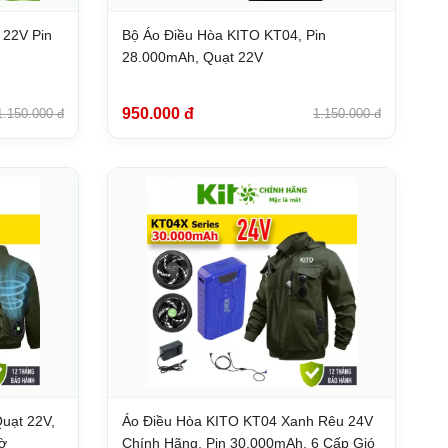
 22V Pin
Bộ Áo Điều Hòa KITO KT04, Pin
28.000mAh, Quạt 22V
950.000 đ
1.150.000 đ
1.150.000 đ
uạt 22V,
Áo Điều Hòa KITO KT04 Xanh Rêu 24V
ờ
Chính Hãng, Pin 30.000mAh, 6 Cấp Gió