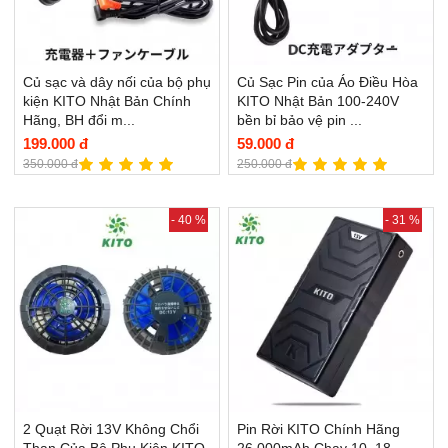
Củ sạc và dây nối của bộ phụ
Củ Sạc Pin của Áo Điều Hòa
kiện KITO Nhật Bản Chính
KITO Nhật Bản 100-240V
Hãng, BH đổi m...
bền bỉ bảo vệ pin ...
199.000 đ
59.000 đ
350.000 đ
250.000 đ
- 40 %
- 31 %
2 Quạt Rời 13V Không Chổi
Pin Rời KITO Chính Hãng
Than Của Bộ Phụ Kiện KITO
26.000mAh Chạy 10–18