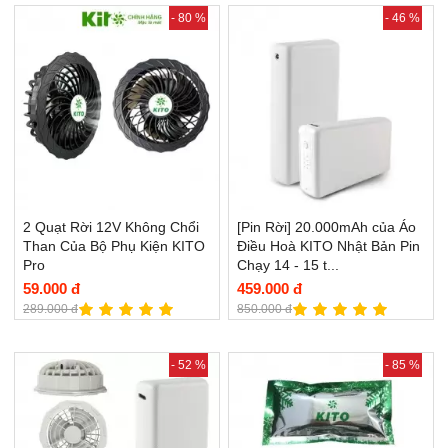
- 80 %
- 46 %
2 Quạt Rời 12V Không Chổi
[Pin Rời] 20.000mAh của Áo
Than Của Bộ Phụ Kiện KITO
Điều Hoà KITO Nhật Bản Pin
Pro
Chạy 14 - 15 t...
59.000 đ
459.000 đ
289.000 đ
850.000 đ
- 52 %
- 85 %