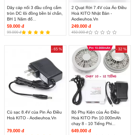
Dây cáp nối 3 đầu cổng cắm
2 Quạt Rời 7.4V của Áo Điều
tròn DC lõi đồng bền bỉ chắn,
Hoà KITO Nhật Bản -
BH 1 Năm đổ...
Aodieuhoa.Vn
59.000 đ
249.000 đ
99.000 đ
450.000 đ
- 65 %
- 32 %
Củ sạc 8.4V của Pin Áo Điều
Bộ Phụ Kiện của Áo Điều
Hoà KITO - Aodieuhoa.Vn
Hoà KITO Pin 10.000mAh
chạy 8 - 10 Tiếng Phi...
79.000 đ
649.000 đ