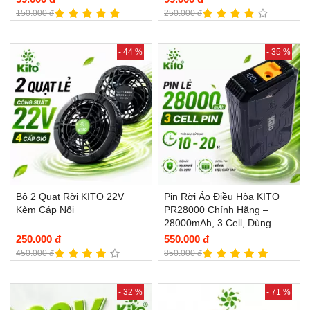
150.000 đ
250.000 đ
- 44 %
- 35 %
Bộ 2 Quạt Rời KITO 22V
Pin Rời Áo Điều Hòa KITO
Kèm Cáp Nối
PR28000 Chính Hãng –
28000mAh, 3 Cell, Dùng...
250.000 đ
550.000 đ
450.000 đ
850.000 đ
- 32 %
- 71 %