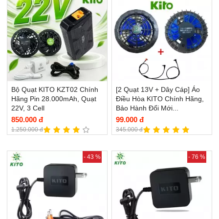
Bộ Quạt KITO KZT02 Chính
[2 Quạt 13V + Dây Cáp] Áo
Hãng Pin 28.000mAh, Quạt
Điều Hòa KITO Chính Hãng,
22V, 3 Cell
Bảo Hành Đổi Mới...
850.000 đ
99.000 đ
1.250.000 đ
345.000 đ
- 43 %
- 76 %