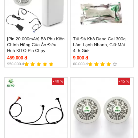
[Pin 20.000mAh] Bộ Phụ Kiện
Túi Đá Khô Dạng Gel 300g
Chính Hãng Của Áo Điều
Làm Lạnh Nhanh, Giữ Mát
Hoà KITO Pin Chạy...
4–5 Giờ
459.000 đ
9.000 đ
950.000 đ
60.000 đ
- 40 %
- 45 %