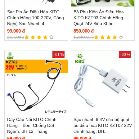
Sạc Pin Áo Điều Hòa KITO
Bộ Phụ Kiện Áo Điều Hòa
Chính Hãng 100-220V, Công
KITO KZT03 Chính Hãng –
Nghệ Sạc Nhanh 4 ...
Quạt 24V Siêu Khỏe
99.000 đ
850.000 đ
250.000 đ
1.250.000 đ
- 61 %
- 60 %
Dây Cáp Nối KITO Chính
Sạc nhanh 8.4V của bộ quạt
Hãng – Bền, Chống Đứt
áo điều hòa KITO KZT02 22V
Ngầm, BH 12 Tháng
chính hãng, BH...
59.000 đ
99.000 đ