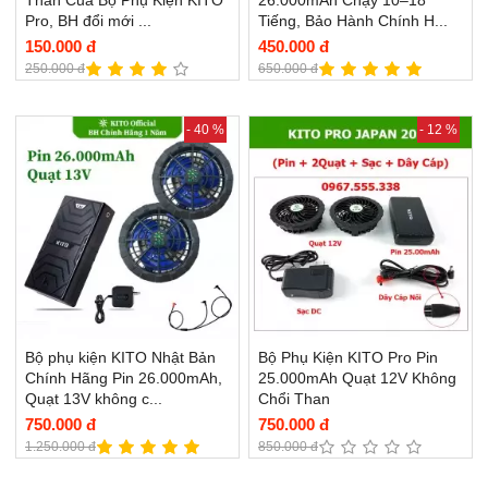
Pro, BH đổi mới ...
Tiếng, Bảo Hành Chính H...
150.000 đ
450.000 đ
250.000 đ
650.000 đ
- 40 %
- 12 %
Bộ phụ kiện KITO Nhật Bản
Bộ Phụ Kiện KITO Pro Pin
Chính Hãng Pin 26.000mAh,
25.000mAh Quạt 12V Không
Quạt 13V không c...
Chổi Than
750.000 đ
750.000 đ
1.250.000 đ
850.000 đ