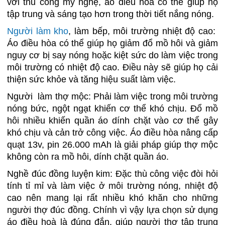
với thủ công mỹ nghệ, áo điều hòa có thể giúp họ
tập trung và sáng tạo hơn trong thời tiết nắng nóng.
Người làm kho
, làm bếp, môi trường nhiệt độ cao:
Áo điều hòa có thể giúp họ giảm đổ mồ hôi và giảm
nguy cơ bị say nóng hoặc kiệt sức do làm việc trong
môi trường có nhiệt độ cao. Điều này sẽ giúp họ cải
thiện sức khỏe và tăng hiệu suất làm việc.
Người làm thợ mộc: Phải làm việc trong môi trường
nóng bức, ngột ngạt khiến cơ thể khó chịu. Đổ mồ
hôi nhiều khiến quần áo dính chặt vào cơ thể gây
khó chịu và cản trở công việc. Áo điều hòa nâng cấp
quạt 13v, pin 26.000 mAh là giải pháp giúp thợ mộc
không còn ra mồ hôi, dính chặt quần áo.
Nghề đúc đồng luyện kim: Đặc thù công việc đòi hỏi
tính tỉ mỉ và làm việc ở môi trường nóng, nhiệt độ
cao nên mang lại rất nhiều khó khăn cho những
người thợ đúc đồng. Chính vì vậy lựa chọn sử dụng
áo điều hoà là đúng đắn, giúp người thợ tập trung