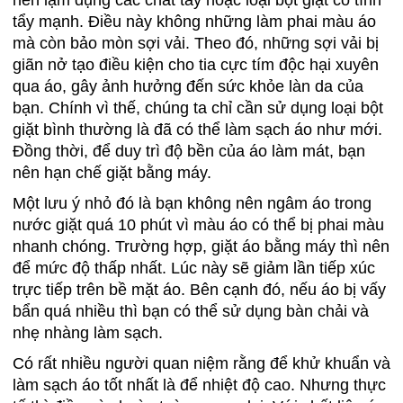
nên lạm dụng các chất tẩy hoặc loại bột giặt có tính
tẩy mạnh. Điều này không những làm phai màu áo
mà còn bảo mòn sợi vải. Theo đó, những sợi vải bị
giãn nở tạo điều kiện cho tia cực tím độc hại xuyên
qua áo, gây ảnh hưởng đến sức khỏe làn da của
bạn. Chính vì thế, chúng ta chỉ cần sử dụng loại bột
giặt bình thường là đã có thể làm sạch áo như mới.
Đồng thời, để duy trì độ bền của áo làm mát, bạn
nên hạn chế giặt bằng máy.
Một lưu ý nhỏ đó là bạn không nên ngâm áo trong
nước giặt quá 10 phút vì màu áo có thể bị phai màu
nhanh chóng. Trường hợp, giặt áo bằng máy thì nên
để mức độ thấp nhất. Lúc này sẽ giảm lần tiếp xúc
trực tiếp trên bề mặt áo. Bên cạnh đó, nếu áo bị vấy
bẩn quá nhiều thì bạn có thể sử dụng bàn chải và
nhẹ nhàng làm sạch.
Có rất nhiều người quan niệm rằng để khử khuẩn và
làm sạch áo tốt nhất là để nhiệt độ cao. Nhưng thực