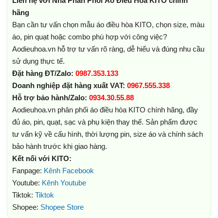
Liên hệ với Nhà Phân Phối Áo Điều Hòa KITO chính
hãng
Bạn cần tư vấn chọn mẫu áo điều hòa KITO, chọn size, màu
áo, pin quạt hoặc combo phù hợp với công việc?
Aodieuhoa.vn hỗ trợ tư vấn rõ ràng, dễ hiểu và đúng nhu cầu
sử dụng thực tế.
Đặt hàng ĐT/Zalo:
0987.353.133
Doanh nghiệp đặt hàng xuất VAT:
0967.555.338
Hỗ trợ bảo hành/Zalo:
0934.30.55.88
Aodieuhoa.vn phân phối áo điều hòa KITO chính hãng, đầy
đủ áo, pin, quạt, sạc và phụ kiện thay thế. Sản phẩm được
tư vấn kỹ về cấu hình, thời lượng pin, size áo và chính sách
bảo hành trước khi giao hàng.
Kết nối với KITO:
Fanpage:
Kênh Facebook
Youtube:
Kênh Youtube
Tiktok:
Tiktok
Shopee:
Shopee Store