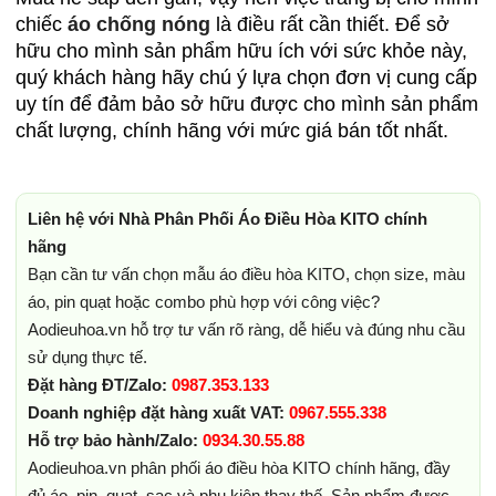
chiếc
áo chống nóng
là điều rất cần thiết. Để sở
hữu cho mình sản phẩm hữu ích với sức khỏe này,
quý khách hàng hãy chú ý lựa chọn đơn vị cung cấp
uy tín để đảm bảo sở hữu được cho mình sản phẩm
chất lượng, chính hãng với mức giá bán tốt nhất.
Liên hệ với Nhà Phân Phối Áo Điều Hòa KITO chính
hãng
Bạn cần tư vấn chọn mẫu áo điều hòa KITO, chọn size, màu
áo, pin quạt hoặc combo phù hợp với công việc?
Aodieuhoa.vn hỗ trợ tư vấn rõ ràng, dễ hiểu và đúng nhu cầu
sử dụng thực tế.
Đặt hàng ĐT/Zalo:
0987.353.133
Doanh nghiệp đặt hàng xuất VAT:
0967.555.338
Hỗ trợ bảo hành/Zalo:
0934.30.55.88
Aodieuhoa.vn phân phối áo điều hòa KITO chính hãng, đầy
đủ áo, pin, quạt, sạc và phụ kiện thay thế. Sản phẩm được