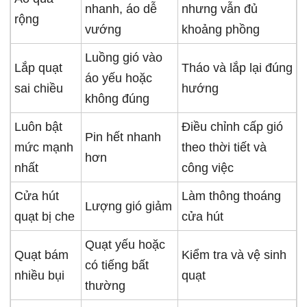
nhanh, áo dễ
nhưng vẫn đủ
rộng
vướng
khoảng phồng
Luồng gió vào
Lắp quạt
Tháo và lắp lại đúng
áo yếu hoặc
sai chiều
hướng
không đúng
Luôn bật
Điều chỉnh cấp gió
Pin hết nhanh
mức mạnh
theo thời tiết và
hơn
nhất
công việc
Cửa hút
Làm thông thoáng
Lượng gió giảm
quạt bị che
cửa hút
Quạt yếu hoặc
Quạt bám
Kiểm tra và vệ sinh
có tiếng bất
nhiều bụi
quạt
thường