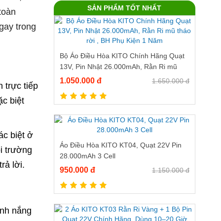
SẢN PHẨM TỐT NHẤT
toàn
gay trong
Bộ Áo Điều Hòa KITO Chính Hãng Quạt
13V, Pin Nhật 26.000mAh, Rằn Ri mũ
tháo rời , BH Phụ Kiện 1 Năm
1.050.000 đ
1.650.000 đ
 trực tiếp
c biệt
c biệt ở
Áo Điều Hòa KITO KT04, Quạt 22V Pin
i trường
28.000mAh 3 Cell
rả lời.
950.000 đ
1.150.000 đ
ánh nắng