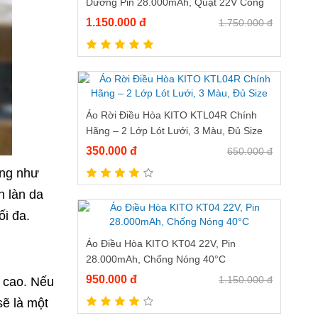
Dương Pin 28.000mAh, Quạt 22V Công
Nghệ Turbo Siêu Khỏe
1.150.000 đ
1.750.000 đ
Áo Rời Điều Hòa KITO KTL04R Chính
Hãng – 2 Lớp Lót Lưới, 3 Màu, Đủ Size
350.000 đ
650.000 đ
ắng như
n làn da
i đa.
Áo Điều Hòa KITO KT04 22V, Pin
28.000mAh, Chống Nóng 40°C
950.000 đ
1.150.000 đ
ộ cao. Nếu
sẽ là một