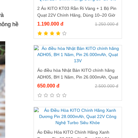
2 Áo KITO KT03 Rằn Ri Vàng + 1 Bộ Pin
và
Quạt 22V Chính Hãng, Dùng 10–20 Giờ
không hề
1.190.000 đ
1.250.000 đ
Áo điều hòa Nhật Bản KITO chính hãng
ADH05, BH 1 Năm, Pin 26.000mAh, Quạt
13V
650.000 đ
2.500.000 đ
Áo Điều Hòa KITO Chính Hãng Xanh