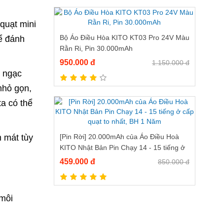
quạt mini
Bộ Áo Điều Hòa KITO KT03 Pro 24V Màu
để đánh
Rằn Ri, Pin 30.000mAh
950.000 đ
1.150.000 đ
i ngạc
nhỏ gọn,
a có thể
m mát tùy
[Pin Rời] 20.000mAh của Áo Điều Hoà
KITO Nhật Bản Pin Chạy 14 - 15 tiếng ở
cấp quạt to nhất, BH 1 Năm
459.000 đ
850.000 đ
 môi