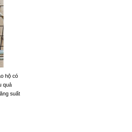
ảo hộ có
u quả
năng suất