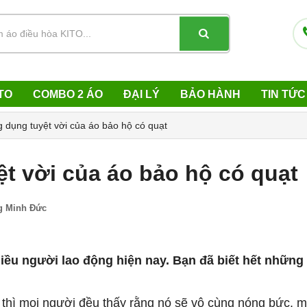
TO
COMBO 2 ÁO
ĐẠI LÝ
BẢO HÀNH
TIN TỨC
dụng tuyệt vời của áo bảo hộ có quạt
t vời của áo bảo hộ có quạt
g Minh Đức
hiều người lao động hiện nay. Bạn đã biết hết những
g thì mọi người đều thấy rằng nó sẽ vô cùng nóng bức, m