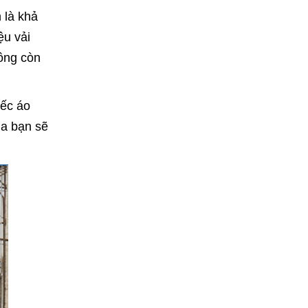
 là khả
ệu vải
hông còn
iếc áo
ủa bạn sẽ