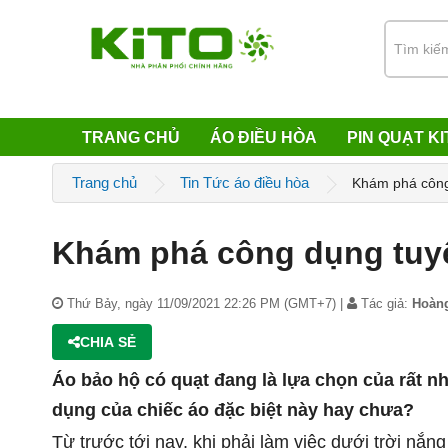
TRANG CHỦ
ÁO ĐIỀU HÒA
PIN QUẠT KI
Trang chủ
Tin Tức áo điều hòa
Khám phá công 
Khám phá công dụng tuyệ
Thứ Bảy, ngày 11/09/2021 22:26 PM (GMT+7) |
Tác giả:
Hoàn
CHIA SẺ
Áo bảo hộ có quạt đang là lựa chọn của rất n
dụng của chiếc áo đặc biệt này hay chưa?
Từ trước tới nay, khi phải làm việc dưới trời nắn