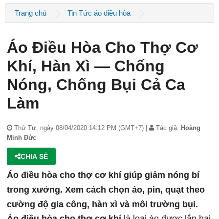
Trang chủ
Tin Tức áo điều hòa
Áo Điều Hòa Cho Thợ Cơ
Khí, Hàn Xì — Chống
Nóng, Chống Bụi Cả Ca
Làm
Thứ Tư, ngày 08/04/2020 14:12 PM (GMT+7) |
Tác giả:
Hoàng
Minh Đức
CHIA SẺ
Áo điều hòa cho thợ cơ khí giúp giảm nóng bí
trong xưởng. Xem cách chọn áo, pin, quạt theo
cường độ gia công, hàn xì và môi trường bụi.
Áo điều hòa cho thợ cơ khí
là loại áo được lắp hai