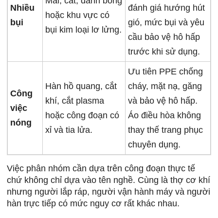
Mài, cắt, đánh bóng
Nhiều
đánh giá hướng hút
hoặc khu vực có
bụi
gió, mức bụi và yêu
bụi kim loại lơ lửng.
cầu bảo vệ hô hấp
trước khi sử dụng.
Ưu tiên PPE chống
Hàn hồ quang, cắt
cháy, mặt nạ, găng
Công
khí, cắt plasma
và bảo vệ hô hấp.
việc
hoặc công đoạn có
Áo điều hòa không
nóng
xỉ và tia lửa.
thay thế trang phục
chuyên dụng.
Việc phân nhóm cần dựa trên công đoạn thực tế
chứ không chỉ dựa vào tên nghề. Cùng là thợ cơ khí
nhưng người lắp ráp, người vận hành máy và người
hàn trực tiếp có mức nguy cơ rất khác nhau.