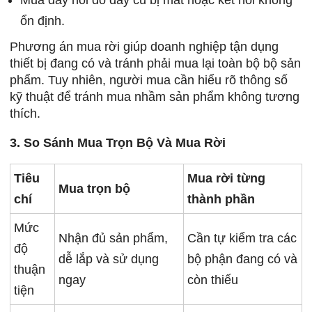
Mua dây nối do dây cũ bị mất hoặc kết nối không
ổn định.
Phương án mua rời giúp doanh nghiệp tận dụng
thiết bị đang có và tránh phải mua lại toàn bộ bộ sản
phẩm. Tuy nhiên, người mua cần hiểu rõ thông số
kỹ thuật để tránh mua nhầm sản phẩm không tương
thích.
3. So Sánh Mua Trọn Bộ Và Mua Rời
Tiêu
Mua rời từng
Mua trọn bộ
chí
thành phần
Mức
Nhận đủ sản phẩm,
Cần tự kiểm tra các
độ
dễ lắp và sử dụng
bộ phận đang có và
thuận
ngay
còn thiếu
tiện