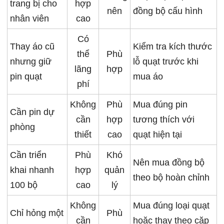
trang bị cho
hợp
nên
đồng bộ cấu hình
nhân viên
cao
Có
Thay áo cũ
Kiểm tra kích thước
thể
Phù
nhưng giữ
lỗ quạt trước khi
lãng
hợp
pin quạt
mua áo
phí
Không
Phù
Mua đúng pin
Cần pin dự
cần
hợp
tương thích với
phòng
thiết
cao
quạt hiện tại
Cần triển
Phù
Khó
Nên mua đồng bộ
khai nhanh
hợp
quản
theo bộ hoàn chỉnh
100 bộ
cao
lý
Không
Mua đúng loại quạt
Chỉ hỏng một
Phù
cần
hoặc thay theo cặp