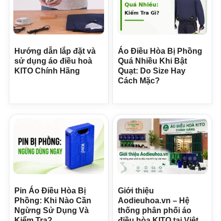
Hướng dẫn lắp đặt và
Áo Điều Hòa Bị Phồng
sử dụng áo điều hoà
Quá Nhiều Khi Bật
KITO Chính Hãng
Quạt: Do Size Hay
Cách Mặc?
Pin Áo Điều Hòa Bị
Giới thiệu
Phồng: Khi Nào Cần
Aodieuhoa.vn – Hệ
Ngừng Sử Dụng Và
thống phân phối áo
Kiểm Tra?
điều hòa KITO tại Việt