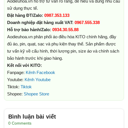
Aodieuhoa.vn hỗ trợ tư vấn rõ ràng, dễ hiểu và đúng nhu cầu
sử dụng thực tế.
Đặt hàng ĐT/Zalo:
0987.353.133
Doanh nghiệp đặt hàng xuất VAT:
0967.555.338
Hỗ trợ bảo hành/Zalo:
0934.30.55.88
Aodieuhoa.vn phân phối áo điều hòa KITO chính hãng, đầy
đủ áo, pin, quạt, sạc và phụ kiện thay thế. Sản phẩm được
tư vấn kỹ về cấu hình, thời lượng pin, size áo và chính sách
bảo hành trước khi giao hàng.
Kết nối với KITO:
Fanpage:
Kênh Facebook
Youtube:
Kênh Youtube
Tiktok:
Tiktok
Shopee:
Shopee Store
Bình luận bài viết
0 Comments