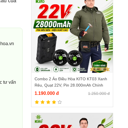
cầu của
uhoa.vn
Combo 2 Áo Điều Hòa KITO KT03 Xanh
c tư vấn
Rêu, Quạt 22V, Pin 28.000mAh Chính
Hãng
1.190.000 đ
1.250.000 đ