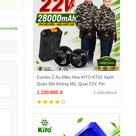
Comments
Combo 2 Áo Điều Hòa KITO KT01 Xanh
Quân Đội Không Mũ, Quạt 22V, Pin
28.000mAh
1.150.000 đ
1.200.000 đ