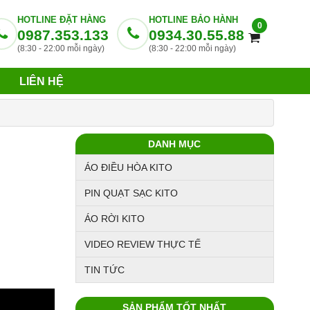
HOTLINE ĐẶT HÀNG
HOTLINE BẢO HÀNH
0
0987.353.133
0934.30.55.88
(8:30 - 22:00 mỗi ngày)
(8:30 - 22:00 mỗi ngày)
LIÊN HỆ
DANH MỤC
ÁO ĐIỀU HÒA KITO
PIN QUẠT SẠC KITO
ÁO RỜI KITO
VIDEO REVIEW THỰC TẾ
TIN TỨC
SẢN PHẨM TỐT NHẤT