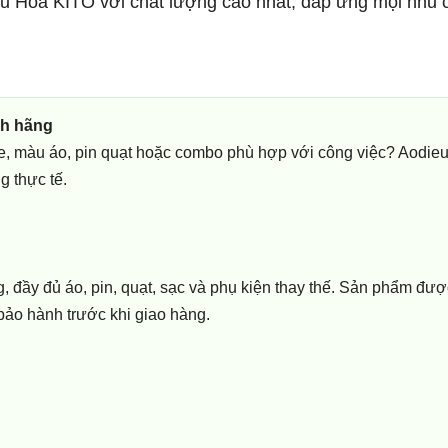
iều Hòa KITO với chất lượng cao nhất, đáp ứng mọi nhu 
nh hãng
e, màu áo, pin quạt hoặc combo phù hợp với công việc? Aodie
g thực tế.
 đầy đủ áo, pin, quạt, sạc và phụ kiện thay thế. Sản phẩm đượ
 bảo hành trước khi giao hàng.