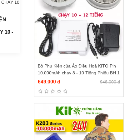
IỆN
 10 -
Bộ Phụ Kiện của Áo Điều Hoà KITO Pin
10.000mAh chạy 8 - 10 Tiếng Phiếu BH 1
Năm
649.000 đ
948.000 đ