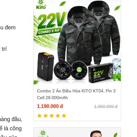
ều đem
trí
Combo 2 Áo Điều Hòa KITO KT04, Pin 3
Cell 28.000mAh
1.190.000 đ
1.350.000 đ
hàng đầu,
ế là công