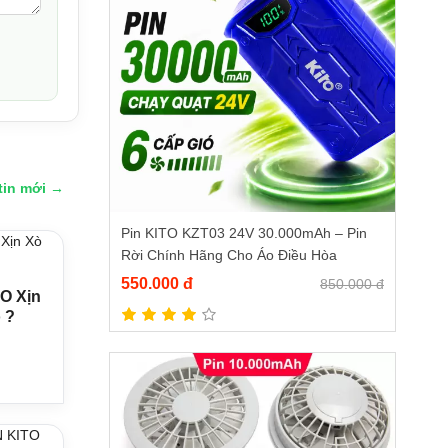
tin mới →
Pin KITO KZT03 24V 30.000mAh – Pin
Rời Chính Hãng Cho Áo Điều Hòa
550.000 đ
850.000 đ
O Xịn
 ?