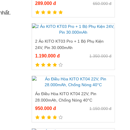
Siêu Mát, Thấm Hút Mồ Hôi Tốt
289.000 đ
650.000 đ
nhất
.
.
2 Áo KITO KT03 Pro + 1 Bộ Phụ Kiện
24V, Pin 30.000mAh
1.190.000 đ
1.350.000 đ
Áo Điều Hòa KITO KT04 22V, Pin
28.000mAh, Chống Nóng 40°C
950.000 đ
1.150.000 đ