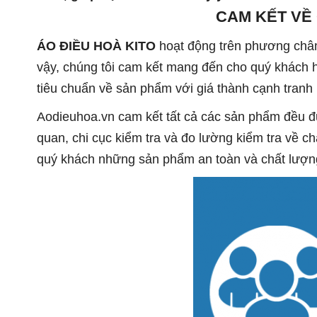
CAM K
ẾT VỀ
ÁO ĐIỀU HOÀ KITO
ho
ạt động trên
phương châ
vậy, chúng tôi cam kết mang đến cho quý khách 
tiêu chuẩn về sản phẩm v
ới giá thành cạnh tranh 
Aodieuhoa.vn cam k
ết
tất cả các sản phẩm đều 
quan, chi cục kiểm tra và đo lường ki
ểm tra về c
quý khách những sản phẩm an toàn và chất lượn