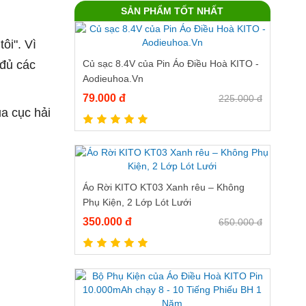
SẢN PHẨM TỐT NHẤT
ôi".
Vì
 đủ các
Củ sạc 8.4V của Pin Áo Điều Hoà KITO -
Aodieuhoa.Vn
79.000 đ
225.000 đ
a cục hải
Áo Rời KITO KT03 Xanh rêu – Không
Phụ Kiện, 2 Lớp Lót Lưới
350.000 đ
650.000 đ