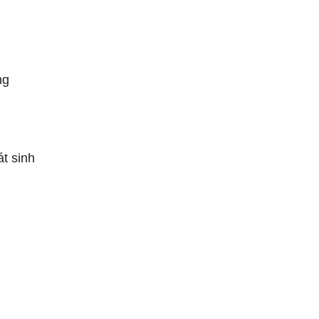
ng
t sinh