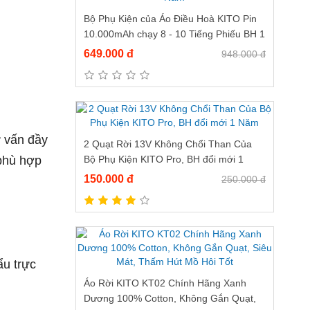
Bộ Phụ Kiện của Áo Điều Hoà KITO Pin
10.000mAh chạy 8 - 10 Tiếng Phiếu BH 1
Năm
649.000 đ
948.000 đ
ư vấn đầy
2 Quạt Rời 13V Không Chổi Than Của
phù hợp
Bộ Phụ Kiện KITO Pro, BH đổi mới 1
Năm
150.000 đ
250.000 đ
ẩu trực
Áo Rời KITO KT02 Chính Hãng Xanh
Dương 100% Cotton, Không Gắn Quạt,